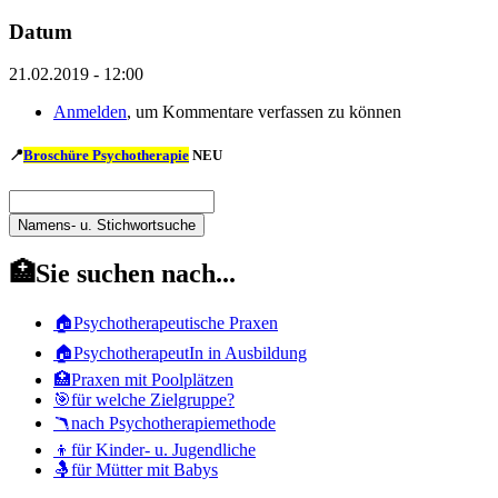
Datum
21.02.2019 - 12:00
Anmelden
, um Kommentare verfassen zu können
📍
Broschüre Psychotherapie
NEU
Namens-
u.
Namens-
Stichwortsuche
u.
🏥Sie suchen nach...
Stichwortsuche
🏠Psychotherapeutische Praxen
🏠PsychotherapeutIn in Ausbildung
🏥Praxen mit Poolplätzen
🎯für welche Zielgruppe?
🪃nach Psychotherapiemethode
👦für Kinder- u. Jugendliche
🤱für Mütter mit Babys