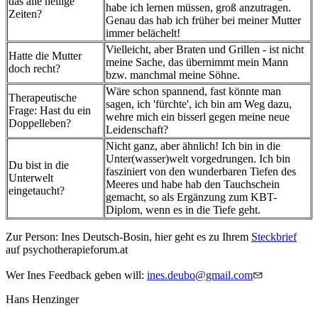
das alle heilige
habe ich lernen müssen, groß anzutragen.
Zeiten?
Genau das hab ich früher bei meiner Mutter
immer belächelt!
Vielleicht, aber Braten und Grillen - ist nicht
Hatte die Mutter
meine Sache, das übernimmt mein Mann
doch recht?
bzw. manchmal meine Söhne.
Wäre schon spannend, fast könnte man
Therapeutische
sagen, ich 'fürchte', ich bin am Weg dazu,
Frage: Hast du ein
wehre mich ein bisserl gegen meine neue
Doppelleben?
Leidenschaft?
Nicht ganz, aber ähnlich! Ich bin in die
Unter(wasser)welt vorgedrungen. Ich bin
Du bist in die
fasziniert von den wunderbaren Tiefen des
Unterwelt
Meeres und habe hab den Tauchschein
eingetaucht?
gemacht, so als Ergänzung zum KBT-
Diplom, wenn es in die Tiefe geht.
Zur Person: Ines Deutsch-Bosin, hier geht es zu Ihrem
Steckbrief
auf psychotherapieforum.at
Wer Ines Feedback geben will:
ines.deubo@gmail.com
Hans Henzinger