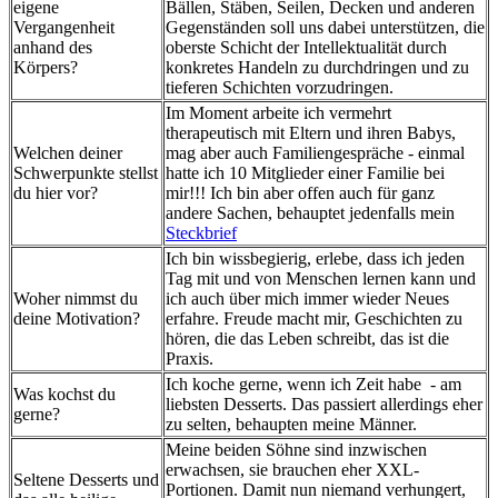
eigene
Bällen, Stäben, Seilen, Decken und anderen
Vergangenheit
Gegenständen soll uns dabei unterstützen, die
anhand des
oberste Schicht der Intellektualität durch
Körpers?
konkretes Handeln zu durchdringen und zu
tieferen Schichten vorzudringen.
Im Moment arbeite ich vermehrt
therapeutisch mit Eltern und ihren Babys,
Welchen deiner
mag aber auch Familiengespräche - einmal
Schwerpunkte stellst
hatte ich 10 Mitglieder einer Familie bei
du hier vor?
mir!!! Ich bin aber offen auch für ganz
andere Sachen, behauptet jedenfalls mein
Steckbrief
Ich bin wissbegierig, erlebe, dass ich jeden
Tag mit und von Menschen lernen kann und
Woher nimmst du
ich auch über mich immer wieder Neues
deine Motivation?
erfahre. Freude macht mir, Geschichten zu
hören, die das Leben schreibt, das ist die
Praxis.
Ich koche gerne, wenn ich Zeit habe - am
Was kochst du
liebsten Desserts. Das passiert allerdings eher
gerne?
zu selten, behaupten meine Männer.
Meine beiden Söhne sind inzwischen
erwachsen, sie brauchen eher XXL-
Seltene Desserts und
Portionen. Damit nun niemand verhungert,