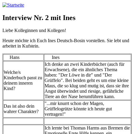
Direkt
zum
Inhalt
Interview Nr. 2 mit Ines
Liebe Kolleginnen und Kollegen!
Heute möchte ich Euch Ines Deutsch-Bosin vorstellen. Sie lebt und
arbeitet in Kufstein.
Hans
Ines
Ich denke an zwei Kinderbücher (auch für
Erwachsene), die ein ähnliches Thema
Welche/s
haben: "Der Löwe in dir" und "Der
Kinderbuch passt zu
Grüffelo". Bei beiden geht es um eine kleine
deinem inneren
Maus, die so klug und mutig ist, dass sie ihre
Kind?
Angst überwindet und riesige, gefährliche
Tiere an der Nase herumführen kann.
"...mir knurrt schon der Magen,
Das ist also dein
Grüffelogrütze könnte ich heute gut
wahrer Charakter?
vertragen!"
Ich lernte bei Thomas Harms aus Bremen die
Emotionelle Erste Hilfe kennen, ein