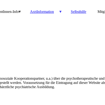
entInnen-Info
ArztInformation
Selbsthilfe
Mitgl
ychosoziale Kooperationspartner, u.a.) über die psychotherapeutische un
stellt werden. Voraussetzung für die Eintragung auf dieser Website als
härztliche psychiatrische Ausbildung.