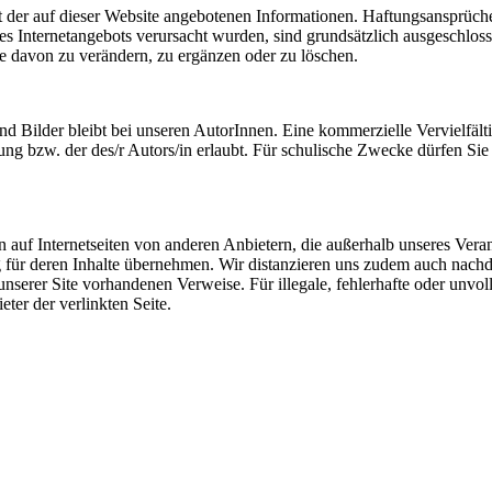
 der auf dieser Website angebotenen Informationen. Haftungsansprüche
es Internetangebots verursacht wurden, sind grundsätzlich ausgeschlos
ile davon zu verändern, zu ergänzen oder zu löschen.
und Bilder bleibt bei unseren AutorInnen. Eine kommerzielle Vervielfäl
ung bzw. der des/r Autors/in erlaubt. Für schulische Zwecke dürfen Si
 auf Internetseiten von anderen Anbietern, die außerhalb unseres Vera
 für deren Inhalte übernehmen. Wir distanzieren uns zudem auch nachdrüc
unserer Site vorhandenen Verweise. Für illegale, fehlerhafte oder unvo
eter der verlinkten Seite.