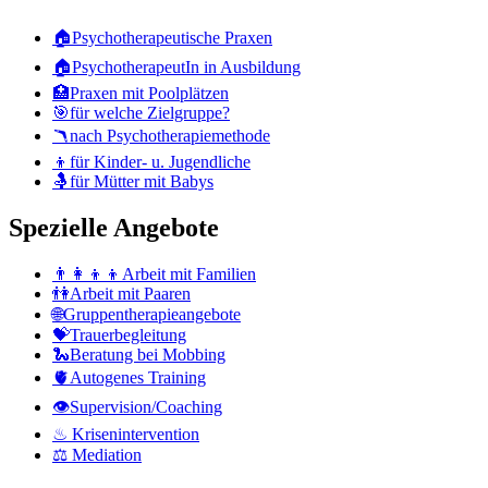
Stichwortsuche
🏠Psychotherapeutische Praxen
🏠PsychotherapeutIn in Ausbildung
🏥Praxen mit Poolplätzen
🎯für welche Zielgruppe?
🪃nach Psychotherapiemethode
👦für Kinder- u. Jugendliche
🤱für Mütter mit Babys
Spezielle Angebote
👨‍👩‍👦‍👦Arbeit mit Familien
👫Arbeit mit Paaren
🌐Gruppentherapieangebote
💝Trauerbegleitung
🐍Beratung bei Mobbing
🫀Autogenes Training
👁Supervision/Coaching
♨ Krisenintervention
⚖ Mediation