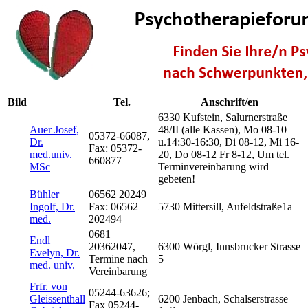
Direkt
zum
Inhalt
Bild
Tel.
Anschrift/en
6330 Kufstein, Salurnerstraße
Auer Josef,
48/II (alle Kassen), Mo 08-10
05372-66087,
Dr.
u.14:30-16:30, Di 08-12, Mi 16-
Fax: 05372-
med.univ.
20, Do 08-12 Fr 8-12, Um tel.
660877
MSc
Terminvereinbarung wird
gebeten!
Bühler
06562 20249
Ingolf, Dr.
Fax: 06562
5730 Mittersill, Aufeldstraße1a
med.
202494
0681
Endl
20362047,
6300 Wörgl, Innsbrucker Strasse
Evelyn, Dr.
Termine nach
5
med. univ.
Vereinbarung
Frfr. von
05244-63626;
Gleissenthall
6200 Jenbach, Schalserstrasse
Fax 05244-