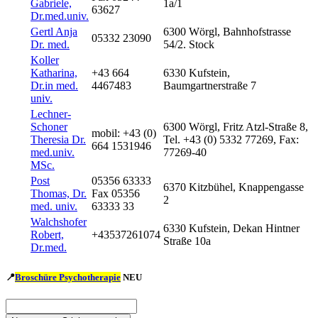
Gabriele,
1a/1
63627
Dr.med.univ.
Gertl Anja
6300 Wörgl, Bahnhofstrasse
05332 23090
Dr. med.
54/2. Stock
Koller
Katharina,
+43 664
6330 Kufstein,
Dr.in med.
4467483
Baumgartnerstraße 7
univ.
Lechner-
Schoner
6300 Wörgl, Fritz Atzl-Straße 8,
mobil: +43 (0)
Theresia Dr.
Tel. +43 (0) 5332 77269, Fax:
664 1531946
med.univ.
77269-40
MSc.
Post
05356 63333
6370 Kitzbühel, Knappengasse
Thomas, Dr.
Fax 05356
2
med. univ.
63333 33
Walchshofer
6330 Kufstein, Dekan Hintner
Robert,
+43537261074
Straße 10a
Dr.med.
📍
Broschüre Psychotherapie
NEU
Namens-
u.