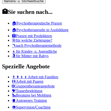
Namens-
Stichwortsuche
u.
🏥Sie suchen nach...
Stichwortsuche
🏠Psychotherapeutische Praxen
🏠PsychotherapeutIn in Ausbildung
🏥Praxen mit Poolplätzen
🎯für welche Zielgruppe?
🪃nach Psychotherapiemethode
👦für Kinder- u. Jugendliche
🤱für Mütter mit Babys
Spezielle Angebote
👨‍👩‍👦‍👦Arbeit mit Familien
👫Arbeit mit Paaren
🌐Gruppentherapieangebote
💝Trauerbegleitung
🐍Beratung bei Mobbing
🫀Autogenes Training
👁Supervision/Coaching