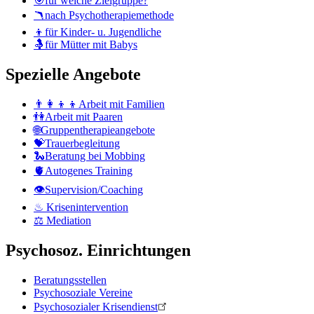
🎯für welche Zielgruppe?
🪃nach Psychotherapiemethode
👦für Kinder- u. Jugendliche
🤱für Mütter mit Babys
Spezielle Angebote
👨‍👩‍👦‍👦Arbeit mit Familien
👫Arbeit mit Paaren
🌐Gruppentherapieangebote
💝Trauerbegleitung
🐍Beratung bei Mobbing
🫀Autogenes Training
👁Supervision/Coaching
♨ Krisenintervention
⚖ Mediation
Psychosoz. Einrichtungen
Beratungsstellen
Psychosoziale Vereine
Psychosozialer Krisendienst