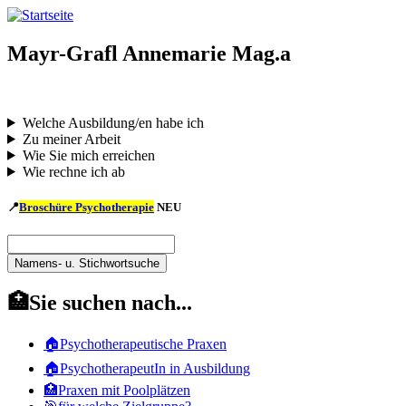
Direkt
zum
Inhalt
Mayr-Grafl Annemarie Mag.a
Welche Ausbildung/en habe ich
Zu meiner Arbeit
Wie Sie mich erreichen
Wie rechne ich ab
📍
Broschüre Psychotherapie
NEU
Namens-
u.
Namens-
Stichwortsuche
u.
🏥Sie suchen nach...
Stichwortsuche
🏠Psychotherapeutische Praxen
🏠PsychotherapeutIn in Ausbildung
🏥Praxen mit Poolplätzen