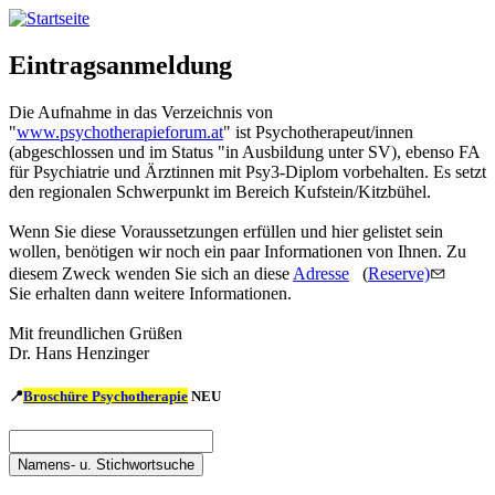
Direkt
zum
Inhalt
Eintragsanmeldung
Die Aufnahme in das Verzeichnis von
"
www.psychotherapieforum.at
" ist Psychotherapeut/innen
(abgeschlossen und im Status "in Ausbildung unter SV), ebenso FA
für Psychiatrie und Ärztinnen mit Psy3-Diplom vorbehalten. Es setzt
den regionalen Schwerpunkt im Bereich Kufstein/Kitzbühel.
Wenn Sie diese Voraussetzungen erfüllen und hier gelistet sein
wollen, benötigen wir noch ein paar Informationen von Ihnen. Zu
diesem Zweck wenden Sie sich an diese
Adresse
(
Reserve)
Sie erhalten dann weitere Informationen.
Mit freundlichen Grüßen
Dr. Hans Henzinger
📍
Broschüre Psychotherapie
NEU
Namens-
u.
Namens-
Stichwortsuche