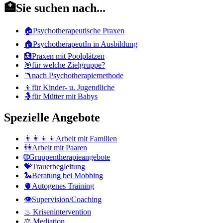
u.
🏥Sie suchen nach...
Stichwortsuche
🏠Psychotherapeutische Praxen
🏠PsychotherapeutIn in Ausbildung
🏥Praxen mit Poolplätzen
🎯für welche Zielgruppe?
🪃nach Psychotherapiemethode
👦für Kinder- u. Jugendliche
🤱für Mütter mit Babys
Spezielle Angebote
👨‍👩‍👦‍👦Arbeit mit Familien
👫Arbeit mit Paaren
🌐Gruppentherapieangebote
💝Trauerbegleitung
🐍Beratung bei Mobbing
🫀Autogenes Training
👁Supervision/Coaching
♨ Krisenintervention
⚖ Mediation