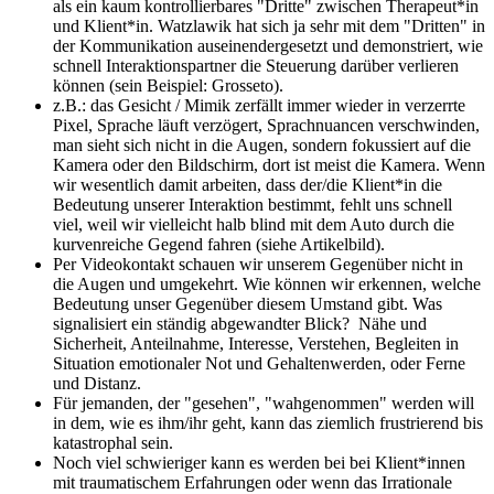
als ein kaum kontrollierbares "Dritte" zwischen Therapeut*in
und Klient*in. Watzlawik hat sich ja sehr mit dem "Dritten" in
der Kommunikation auseinendergesetzt und demonstriert, wie
schnell Interaktionspartner die Steuerung darüber verlieren
können (sein Beispiel: Grosseto).
z.B.: das Gesicht / Mimik zerfällt immer wieder in verzerrte
Pixel, Sprache läuft verzögert, Sprachnuancen verschwinden,
man sieht sich nicht in die Augen, sondern fokussiert auf die
Kamera oder den Bildschirm, dort ist meist die Kamera. Wenn
wir wesentlich damit arbeiten, dass der/die Klient*in die
Bedeutung unserer Interaktion bestimmt, fehlt uns schnell
viel, weil wir vielleicht halb blind mit dem Auto durch die
kurvenreiche Gegend fahren (siehe Artikelbild).
Per Videokontakt schauen wir unserem Gegenüber nicht in
die Augen und umgekehrt. Wie können wir erkennen, welche
Bedeutung unser Gegenüber diesem Umstand gibt. Was
signalisiert ein ständig abgewandter Blick? Nähe und
Sicherheit, Anteilnahme, Interesse, Verstehen, Begleiten in
Situation emotionaler Not und Gehaltenwerden, oder Ferne
und Distanz.
Für jemanden, der "gesehen", "wahgenommen" werden will
in dem, wie es ihm/ihr geht, kann das ziemlich frustrierend bis
katastrophal sein.
Noch viel schwieriger kann es werden bei bei Klient*innen
mit traumatischem Erfahrungen oder wenn das Irrationale