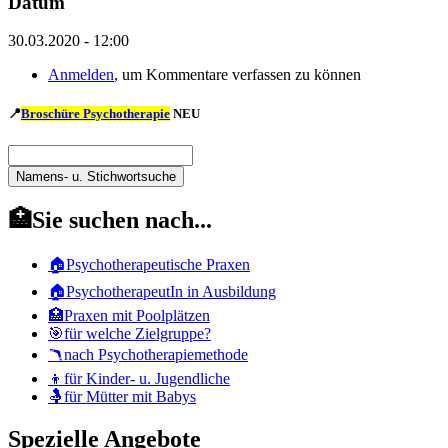
Datum
30.03.2020 - 12:00
Anmelden
, um Kommentare verfassen zu können
📍
Broschüre Psychotherapie
NEU
Namens-
u.
Namens-
Stichwortsuche
u.
🏥Sie suchen nach...
Stichwortsuche
🏠Psychotherapeutische Praxen
🏠PsychotherapeutIn in Ausbildung
🏥Praxen mit Poolplätzen
🎯für welche Zielgruppe?
🪃nach Psychotherapiemethode
👦für Kinder- u. Jugendliche
🤱für Mütter mit Babys
Spezielle Angebote