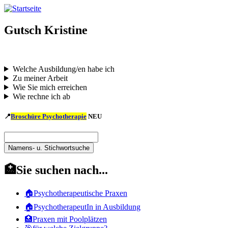
Direkt
zum
Inhalt
Gutsch Kristine
Welche Ausbildung/en habe ich
Zu meiner Arbeit
Wie Sie mich erreichen
Wie rechne ich ab
📍
Broschüre Psychotherapie
NEU
Namens-
u.
Namens-
Stichwortsuche
u.
🏥Sie suchen nach...
Stichwortsuche
🏠Psychotherapeutische Praxen
🏠PsychotherapeutIn in Ausbildung
🏥Praxen mit Poolplätzen