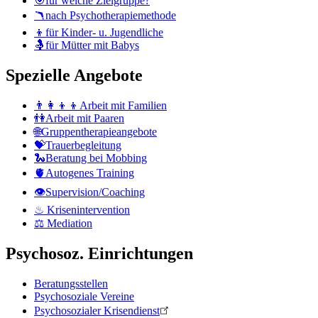
🎯für welche Zielgruppe?
🪃nach Psychotherapiemethode
👦für Kinder- u. Jugendliche
🤱für Mütter mit Babys
Spezielle Angebote
👨‍👩‍👦‍👦Arbeit mit Familien
👫Arbeit mit Paaren
🌐Gruppentherapieangebote
💝Trauerbegleitung
🐍Beratung bei Mobbing
🫀Autogenes Training
👁Supervision/Coaching
♨ Krisenintervention
⚖ Mediation
Psychosoz. Einrichtungen
Beratungsstellen
Psychosoziale Vereine
Psychosozialer Krisendienst