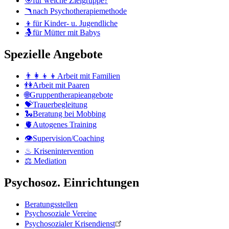
🎯für welche Zielgruppe?
🪃nach Psychotherapiemethode
👦für Kinder- u. Jugendliche
🤱für Mütter mit Babys
Spezielle Angebote
👨‍👩‍👦‍👦Arbeit mit Familien
👫Arbeit mit Paaren
🌐Gruppentherapieangebote
💝Trauerbegleitung
🐍Beratung bei Mobbing
🫀Autogenes Training
👁Supervision/Coaching
♨ Krisenintervention
⚖ Mediation
Psychosoz. Einrichtungen
Beratungsstellen
Psychosoziale Vereine
Psychosozialer Krisendienst