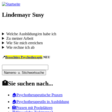
Direkt
zum
Inhalt
Lindemayr Susy
Welche Ausbildung/en habe ich
Zu meiner Arbeit
Wie Sie mich erreichen
Wie rechne ich ab
📍
Broschüre Psychotherapie
NEU
Namens-
u.
Namens-
Stichwortsuche
u.
🏥Sie suchen nach...
Stichwortsuche
🏠Psychotherapeutische Praxen
🏠PsychotherapeutIn in Ausbildung
🏥Praxen mit Poolplätzen