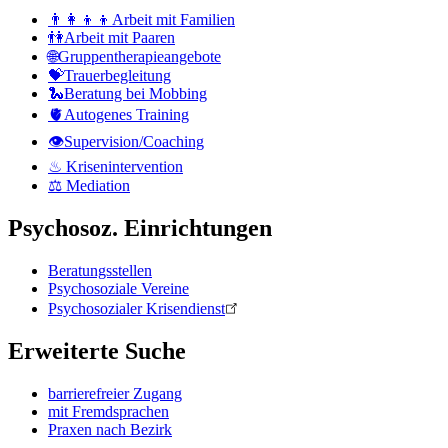
👨‍👩‍👦‍👦Arbeit mit Familien
👫Arbeit mit Paaren
🌐Gruppentherapieangebote
💝Trauerbegleitung
🐍Beratung bei Mobbing
🫀Autogenes Training
👁Supervision/Coaching
♨ Krisenintervention
⚖ Mediation
Psychosoz. Einrichtungen
Beratungsstellen
Psychosoziale Vereine
Psychosozialer Krisendienst
Erweiterte Suche
barrierefreier Zugang
mit Fremdsprachen
Praxen nach Bezirk