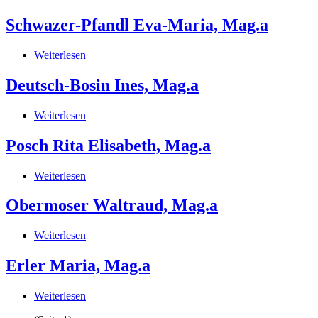
Linder
Anna,
Schwazer-Pfandl Eva-Maria, Mag.a
DSAin,
MSc
Weiterlesen
über
Schwazer-
Pfandl
Deutsch-Bosin Ines, Mag.a
Eva-
Maria,
Weiterlesen
über
Mag.a
Deutsch-
Bosin
Posch Rita Elisabeth, Mag.a
Ines,
Mag.a
Weiterlesen
über
Posch
Rita
Obermoser Waltraud, Mag.a
Elisabeth,
Mag.a
Weiterlesen
über
Obermoser
Waltraud,
Erler Maria, Mag.a
Mag.a
Weiterlesen
über
Erler