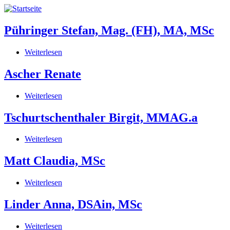
Direkt
zum
Inhalt
Pühringer Stefan, Mag. (FH), MA, MSc
Weiterlesen
über
Pühringer
Stefan,
Ascher Renate
Mag.
(FH),
Weiterlesen
über
MA,
Ascher
MSc
Renate
Tschurtschenthaler Birgit, MMAG.a
Weiterlesen
über
Tschurtschenthaler
Birgit,
Matt Claudia, MSc
MMAG.a
Weiterlesen
über
Matt
Claudia,
Linder Anna, DSAin, MSc
MSc
Weiterlesen
über