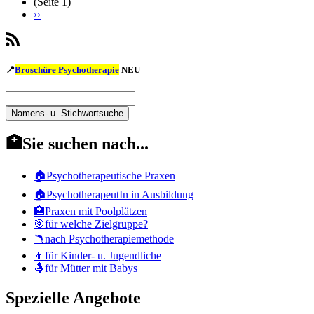
(Seite 1)
Maria,
Nächste
››
Mag.a
Seitennummerierung
Seite
SubscribeSäuglings,
Kinder-
u.
📍
Broschüre Psychotherapie
NEU
Jugendlichenpsychotherapie
abonnieren
Namens-
u.
Namens-
Stichwortsuche
u.
🏥Sie suchen nach...
Stichwortsuche
🏠Psychotherapeutische Praxen
🏠PsychotherapeutIn in Ausbildung
🏥Praxen mit Poolplätzen
🎯für welche Zielgruppe?
🪃nach Psychotherapiemethode
👦für Kinder- u. Jugendliche
🤱für Mütter mit Babys
Spezielle Angebote